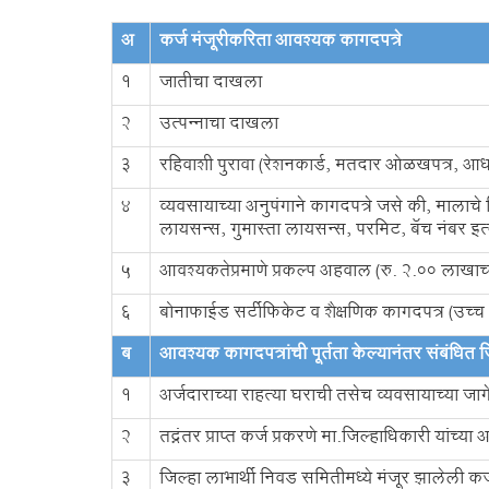
अ
कर्ज मंजूरीकरिता आवश्यक कागदपत्रे
1
जातीचा दाखला
2
उत्पन्नाचा दाखला
3
रहिवाशी पुरावा (रेशनकार्ड, मतदार ओळखपत्र, आधारक
4
व्यवसायाच्या अनुषंगाने कागदपत्रे जसे की, मालाच
लायसन्स, गुमास्ता लायसन्स, परमिट, बॅच नंबर इत्
5
आवश्यकतेप्रमाणे प्रकल्प अहवाल (रु. 2.00 लाखाच्
6
बोनाफाईड सर्टीफिकेट व शैक्षणिक कागदपत्र (उच्च 
ब
आवश्यक कागदपत्रांची पूर्तता केल्यानंतर संबंधित ज
1
अर्जदाराच्या राहत्या घराची तसेच व्यवसायाच्या ज
2
तद्नंतर प्राप्त कर्ज प्रकरणे मा.जिल्हाधिकारी यांच
3
जिल्हा लाभार्थी निवड समितीमध्ये मंजूर झालेली कर