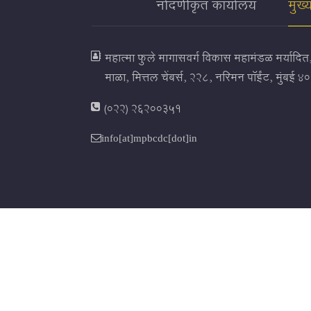
नोंदणीकृत कार्यालय
मुख्
महात्मा फुले मागासवर्ग विकास महामंडळ मर्यादित
माळा, मित्तल चेंबर्स, २२८, नरिमन पॉईंट, मुंबई 
(022) 26200351
info[at]mpbcdc[dot]in
धोरणे आणि अस्वीकार
मदत
वापरसुलभता
साईट
© हे महात्मा फुले मागासवर्गीय विकास महामंडळ मर्यादित यांचे अध