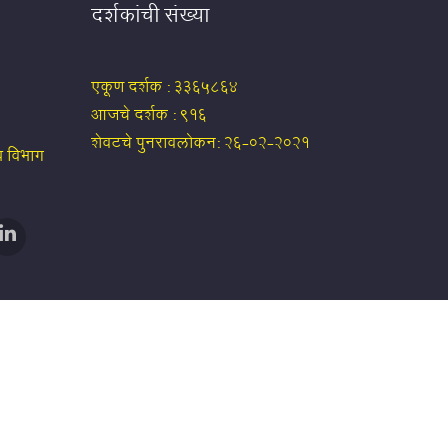
दर्शकांची संख्या
एकूण दर्शक :
3365864
आजचे दर्शक :
916
शेवटचे पुनरावलोकन:
26-02-2021
य विभाग