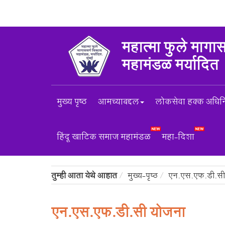
महात्मा फुले मागा
महामंडळ मर्यादित
मुख्य पृष्ठ
आमच्याबद्दल
लोकसेवा हक्क अधि
हिंदू खाटिक समाज महामंडळ
महा-दिशा
तुम्ही आता येथे आहात
मुख्य-पृष्ठ
एन.एस.एफ.डी.सी
एन.एस.एफ.डी.सी योजना