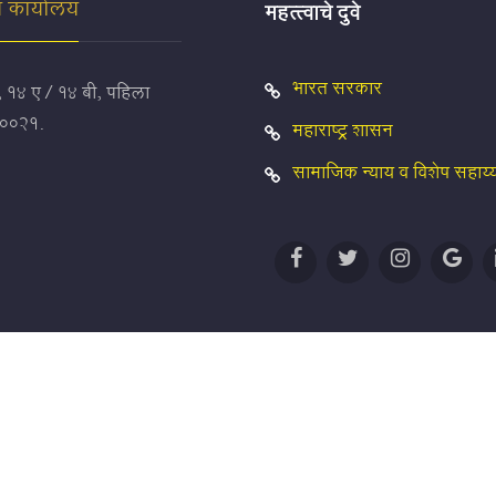
य कार्यालय
महत्त्वाचे दुवे
भारत सरकार
, १४ ए / १४ बी, पहिला
४०००२१.
महाराष्ट्र शासन
सामाजिक न्याय व विशेष सहाय्
मॅप
अभिप्राय
िकृत संकेतस्थळ आहे. सर्व हक्क सुरक्षित.