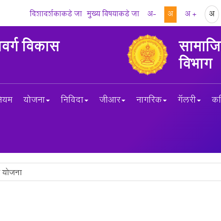
दिशादर्शकाकडे जा
मुख्य विषयाकडे जा
अ-
अ
अ +
अ
सवर्ग विकास
सामाजिक
विभाग
नियम
योजना
निविदा
जीआर
नागरिक
गॅलरी
कर
 योजना