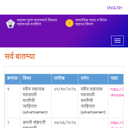
ENGLISH
महात्मा फुले मागासवर्ग विकास
सामाजिक न्याय व विशेष
महामंडळ मर्यादित
सहाय्य विभाग
Toggl
naviga
सर्व बातम्या
क्रमांक
विषय
तारीख
वर्णन
पाहा
1
स्वीय सहायक
09/10/2025
स्वीय सहायक
https://m
पदासाठी
पदासाठी
doctype=
भरतीची
भरतीची
जाहिरात
जाहिरात
(advertisement)
(advertisement)
2
कंपनी सेक्रेटरी
04/06/2025
https://m