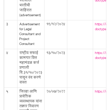
पदासाठी
doctype=
भरतीची
जाहिरात
(advertisement)
3
Advertisement
19/12/2024
https://m
for Legal
doctype=
Consultant and
Project
Consultant
4
राष्ट्रीय सफाई
13/10/2023
https://m
कामगार वित्त
doctype=
महामंडळ कर्ज
प्रणाली
दि.31/10/2023
पासून बंद करणे
बाबत
5
जिल्हा आणि
20/07/2022
https://m
प्रादेशिक
व्यवस्थापक यांना
तक्रार निवारण