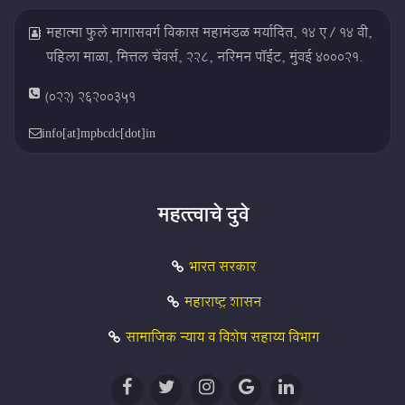
महात्मा फुले मागासवर्ग विकास महामंडळ मर्यादित, १४ ए / १४ बी,
पहिला माळा, मित्तल चेंबर्स, २२८, नरिमन पॉईंट, मुंबई ४०००२१.
(022) 26200351
info[at]mpbcdc[dot]in
महत्त्वाचे दुवे
भारत सरकार
महाराष्ट्र शासन
सामाजिक न्याय व विशेष सहाय्य विभाग