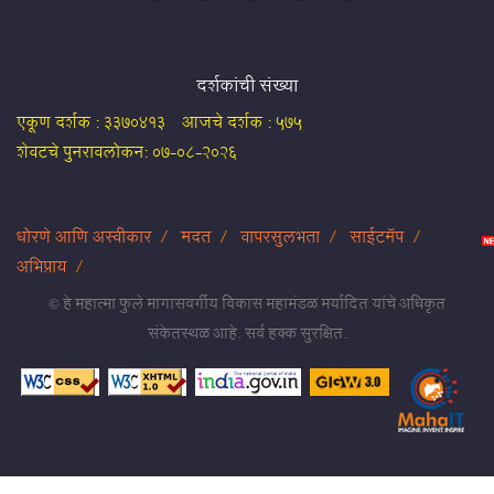
दर्शकांची संख्या
एकूण दर्शक :
3370413
आजचे दर्शक :
575
शेवटचे पुनरावलोकन:
07-08-2026
धोरणे आणि अस्वीकार
मदत
वापरसुलभता
साईटमॅप
अभिप्राय
© हे महात्मा फुले मागासवर्गीय विकास महामंडळ मर्यादित यांचे अधिकृत
संकेतस्थळ आहे. सर्व हक्क सुरक्षित.