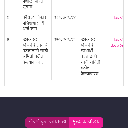
प्रणाली बाबत
सूचना
6
कौशल्य विकास
16/03/2024
https://m
प्रशिक्षणासाठी
अर्ज करा
7
NSKFDC
17/02/2022
NSKFDC
https://m
योजनेचे लाभार्थी
योजनेचे
doctype=
पडताळणी साठी
लाभार्थी
समिती गठीत
पडताळणी
केल्याबाबत .
साठी समिती
गठीत
केल्याबाबत .
नोंदणीकृत कार्यालय
मुख्य कार्यालय