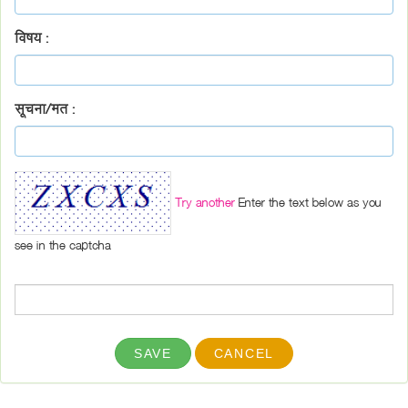
विषय :
सूचना/मत :
Try another
Enter the text below as you
see in the captcha