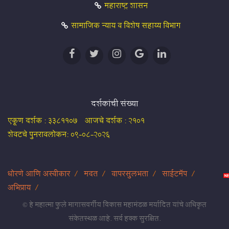
महाराष्ट्र शासन
सामाजिक न्याय व विशेष सहाय्य विभाग
दर्शकांची संख्या
एकूण दर्शक :
3381107
आजचे दर्शक :
2101
शेवटचे पुनरावलोकन:
09-08-2026
धोरणे आणि अस्वीकार
मदत
वापरसुलभता
साईटमॅप
अभिप्राय
© हे महात्मा फुले मागासवर्गीय विकास महामंडळ मर्यादित यांचे अधिकृत
संकेतस्थळ आहे. सर्व हक्क सुरक्षित.