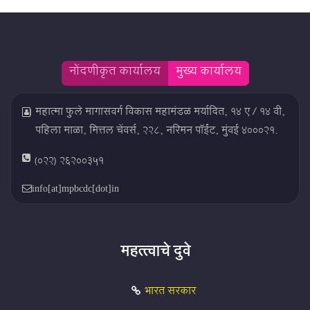
नोंदणीकृत कार्यालय
मुख्य कार्यालय
महात्मा फुले मागासवर्ग विकास महामंडळ मर्यादित, १४ ए / १४ बी,
पहिला माळा, मित्तल चेंबर्स, २२८, नरिमन पॉईंट, मुंबई ४०००२१.
(022) 26200351
info[at]mpbcdc[dot]in
महत्त्वाचे दुवे
भारत सरकार